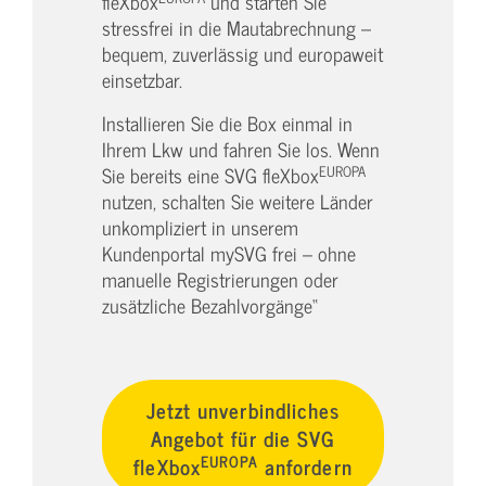
fleXbox
und starten Sie
stressfrei in die Mautabrechnung –
bequem, zuverlässig und europaweit
einsetzbar.
Installieren Sie die Box einmal in
Ihrem Lkw und fahren Sie los. Wenn
EUROPA
Sie bereits eine SVG fleXbox
nutzen, schalten Sie weitere Länder
unkompliziert in unserem
Kundenportal mySVG frei – ohne
manuelle Registrierungen oder
zusätzliche Bezahlvorgänge“
Jetzt unverbindliches
Angebot für die SVG
EUROPA
fleXbox
anfordern