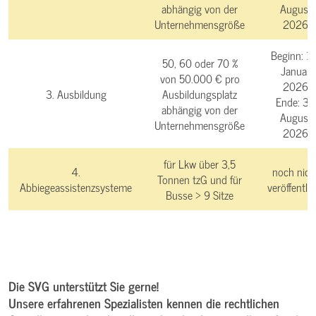
abhängig von der
August
Unternehmensgröße
2026
Beginn:
14
50, 60 oder 70 %
Januar
von 50.000 € pro
2026
3. Ausbildung
Ausbildungsplatz
Ende:
31.
abhängig von der
August
Unternehmensgröße
2026
für Lkw über 3,5
4.
noch nich
Tonnen tzG und für
Abbiegeassistenzsysteme
veröffentlic
Busse > 9 Sitze
Die SVG unterstützt Sie gerne!
Unsere erfahrenen Spezialisten kennen die rechtlichen