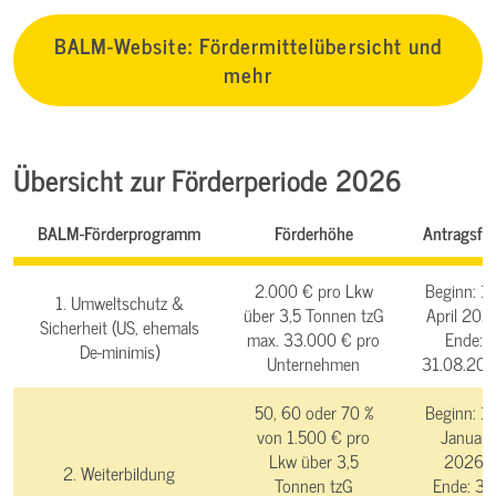
BALM-Website: Fördermittelübersicht und
mehr
Übersicht zur Förderperiode 2026
BALM-Förderprogramm
Förderhöhe
Antragsfri
2.000 € pro Lkw
Beginn: 14
1. Umweltschutz &
über 3,5 Tonnen tzG
April 202
Sicherheit (US, ehemals
max. 33.000 € pro
Ende:
De-minimis)
Unternehmen
31.08.20
50, 60 oder 70 %
Beginn:
14
von 1.500 € pro
Januar
Lkw über 3,5
2026
2. Weiterbildung
Tonnen tzG
Ende:
31.