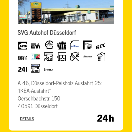
SVG-Autohof Düsseldorf
dkv
eurowag
Shell
UTA
AdBlue
LPG
KFC
EuroPart
BrummiCard
Geldautomat
LKW-
Restaurant
TruckWash
Dusche
freundlich
24h
AdBlue-
Dekra
Säule
A 46, Düsseldorf-Reisholz Ausfahrt 25:
"IKEA-Ausfahrt"
Oerschbachstr. 150
40591 Düsseldorf
DETAILS