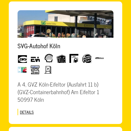
SVG-Autohof Köln
dkv
eurowag
Shell
UTA
LPG
BurgerKing
TruckWash
BrummiCard
AdBlue-
Elektro
Säule
Schnellladesäulen
A 4, GVZ Köln-Eifeltor (Ausfahrt 11 b)
(GVZ-Containerbahnhof) Am Eifeltor 1
50997 Köln
DETAILS