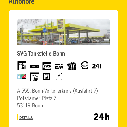
Autohöfe
SVG-Tankstelle Bonn
CNG
Europcar
dkv
eurowag
UTA
Shell
24h
BrummiCard
LPG
HVO100
Elektro
Schnellladesäulen
A 555, Bonn-Verteilerkreis (Ausfahrt 7)
Potsdamer Platz 7
53119 Bonn
DETAILS