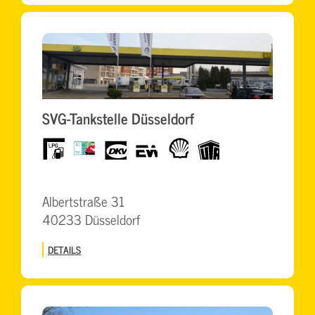
SVG-Tankstelle Düsseldorf
LPG
BrummiCard
dkv
eurowag
Shell
UTA
Albertstraße 31
40233 Düsseldorf
DETAILS