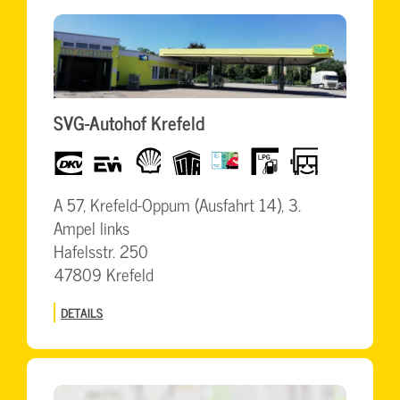
SVG-Autohof Krefeld
dkv
eurowag
Shell
UTA
BrummiCard
LPG
LKW-
freundlich
A 57, Krefeld-Oppum (Ausfahrt 14), 3.
Ampel links
Hafelsstr. 250
47809 Krefeld
DETAILS