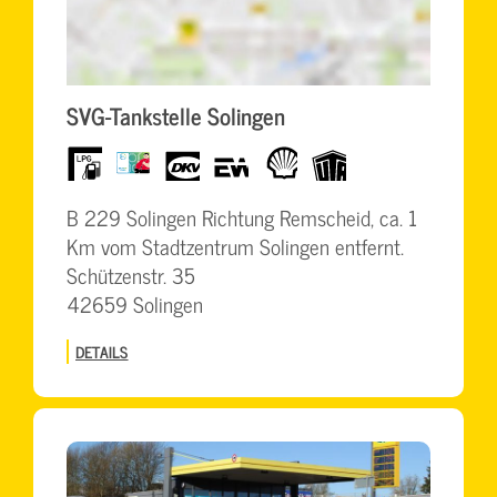
SVG-Tankstelle Solingen
LPG
BrummiCard
dkv
eurowag
Shell
UTA
B 229 Solingen Richtung Remscheid, ca. 1
Km vom Stadtzentrum Solingen entfernt.
Schützenstr. 35
42659 Solingen
DETAILS