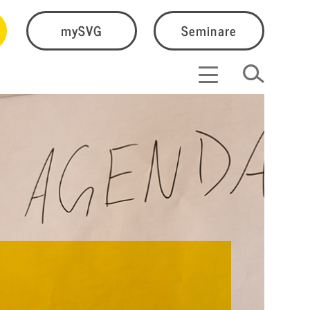
mySVG
Seminare