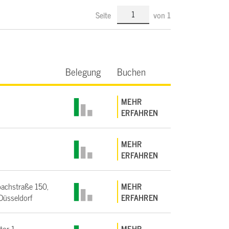
Seite
von
1
Belegung
Buchen
MEHR
ERFAHREN
MEHR
ERFAHREN
achstraße 150,
MEHR
üsseldorf
ERFAHREN
tor 1,
MEHR